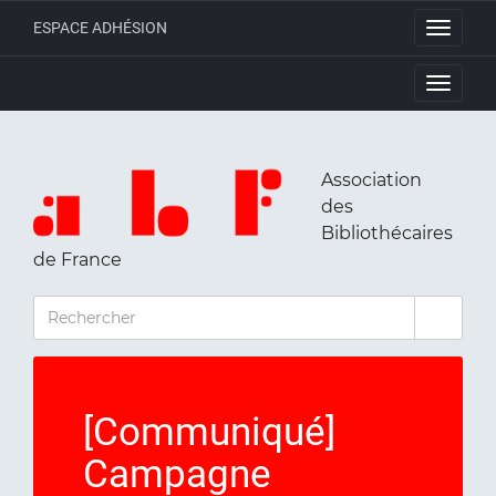
ESPACE ADHÉSION
Toggle
navigati
Toggle
navigati
Association
des
Bibliothécaires
de France
RECHERCHER
[Communiqué]
Campagne