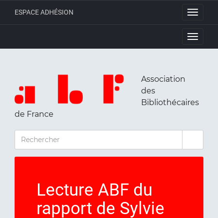
ESPACE ADHÉSION
Toggle
navigati
Toggle
navigati
Association
des
Bibliothécaires
de France
RECHERCHER
Lecture ABF du
rapport de Sylvie