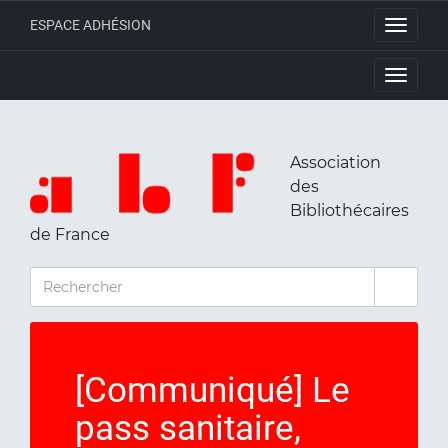
ESPACE ADHÉSION
Toggle
navigati
Toggle
navigati
Association
des
Bibliothécaires
de France
RECHERCHER
[Communiqué] Le
pass sanitaire,