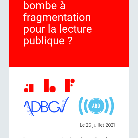
bombe à
fragmentation
pour la lecture
publique ?
Le 26 juillet 2021