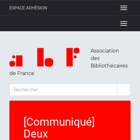
ESPACE ADHÉSION
Toggle
navigati
Toggle
navigati
Association
des
Bibliothécaires
de France
RECHERCHER
[Communiqué]
Deux