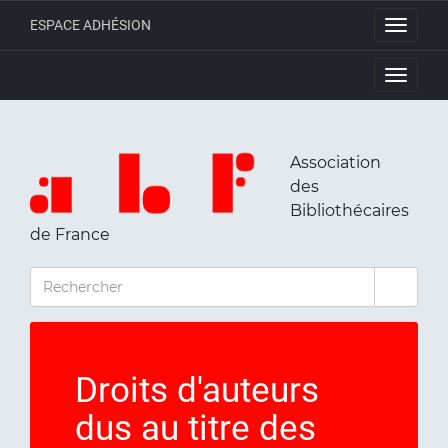
ESPACE ADHÉSION
Toggle
navigati
Toggle
navigati
Association
des
Bibliothécaires
de France
RECHERCHER
Droits d'auteurs
dus au titre des