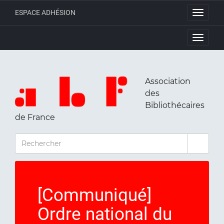
ESPACE ADHÉSION
Toggle
navigati
Toggle
navigati
Association
des
Bibliothécaires
de France
RECHERCHER
[Communiqué]
Ordre national du