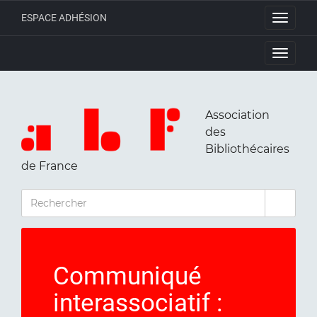
ESPACE ADHÉSION
Toggle
navigati
Toggle
navigati
Association
des
Bibliothécaires
de France
RECHERCHER
Communiqué
interassociatif :