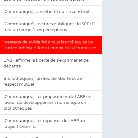
[Communiqué] Une liberté qui se construit
[Communiqué] Lectures publiques : la SCELF
met un terme à ses perceptions
Message de solidarité à tous les collègues de
la médiathèque John Lennon à La Courneuve
L’ABF affirme la liberté de s’exprimer et de
débattre
Bibliothèque(s), un lieu de liberté et de
respect mutuel
[Communiqué] Les propositions de l'ABF en
faveur du développement numérique en
bibliothèques
[Communiqué] Les réponses de l’ABF au
rapport Orsenna