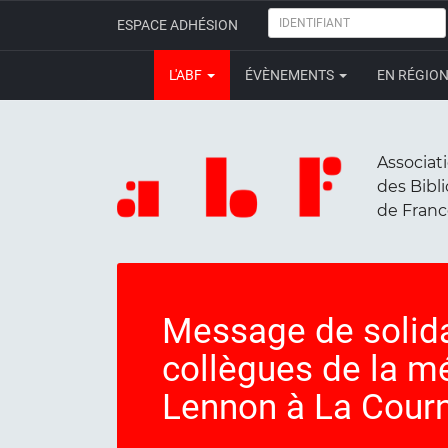
IDENTIFIANT
ESPACE ADHÉSION
L'ABF
ÉVÈNEMENTS
EN RÉGIO
Associat
des Bibl
de Fran
Message de solidar
collègues de la m
Lennon à La Cour