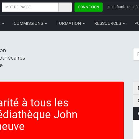
MOT
Identifiants oubliés
CONNEXION
DE
PASSE
N
COMMISSIONS
FORMATION
RESSOURCES
P
ion
RE
iothécaires
ce
ité à tous les
édiathèque John
neuve