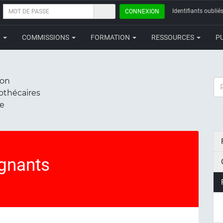
MOT
Identifiants oubliés
CONNEXION
DE
PASSE
N
COMMISSIONS
FORMATION
RESSOURCES
P
ion
RE
iothécaires
ce
ignants