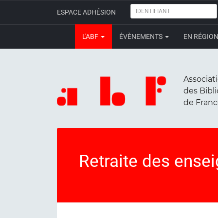
IDENTIFIANT
ESPACE ADHÉSION
L'ABF
ÉVÈNEMENTS
EN RÉGIO
Associat
des Bibl
de Fran
Retraite des ense