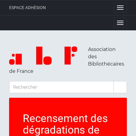
ESPACE ADHÉSION
Toggle
navigati
Toggle
navigati
Association
des
Bibliothécaires
de France
RECHERCHER
Recensement des
dégradations de