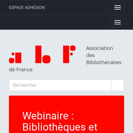
ESPACE ADHÉSION
Toggle
navigati
Toggle
navigati
Association
des
Bibliothécaires
de France
RECHERCHER
Webinaire :
Bibliothèques et