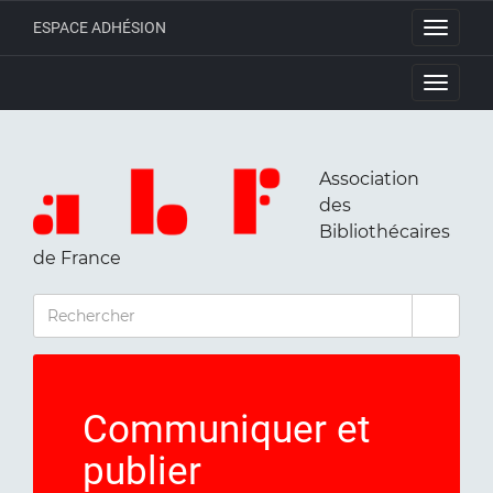
ESPACE ADHÉSION
Toggle
navigati
Toggle
navigati
Association
des
Bibliothécaires
de France
RECHERCHER
Communiquer et
publier