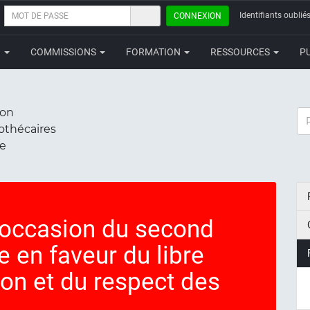
MOT
Identifiants oubliés
CONNEXION
DE
PASSE
N
COMMISSIONS
FORMATION
RESSOURCES
P
ion
RE
iothécaires
ce
'occasion du second
e en faveur du libre
ion et du respect des