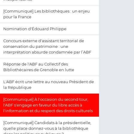
[Communiqué] Les bibliothèques : un enjeu
pour la France
Nomination d'Édouard Philippe
Concours externe d'assistant territorial de
conservation du patrimoine : une
interprétation absurde condamnée par l’ABF
Réponse de l'ABF au Collectif des
Bibliothécaires de Grenoble en lutte
L'ABF écrit une lettre au nouveau Président de
la République
[Communiqué] À l'occasion du second tour,
l'ABF s'engage en faveur du libre accès à
l'information et du respect des droits culturels
[Communiqué] Candidats à la présidentielle,
quelle place donnez-vous à la bibliothèque