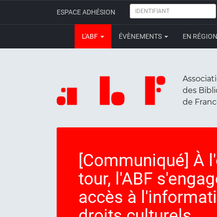
IDENTIFIANT
ESPACE ADHÉSION
L'ABF
ÉVÈNEMENTS
EN RÉGIO
Associat
des Bibl
de Fran
[Communiqué] À l
tour, l'ABF s'engag
accès à l'informat
droits culturels