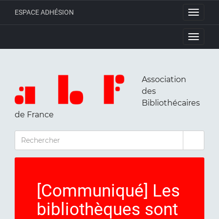
ESPACE ADHÉSION
Toggle
navigati
Toggle
navigati
Association
des
Bibliothécaires
de France
RECHERCHER
[Communiqué] Les
bibliothèques sont