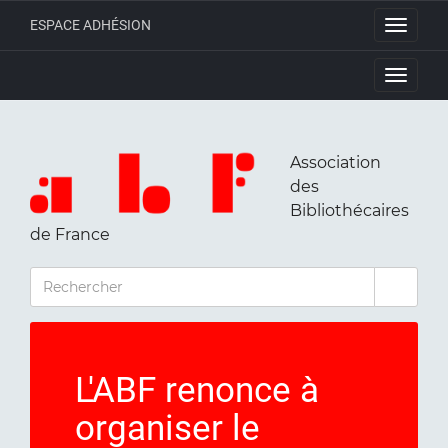
ESPACE ADHÉSION
Toggle
navigati
Toggle
navigati
Association
des
Bibliothécaires
de France
RECHERCHER
L'ABF renonce à
organiser le