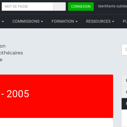
MOT
Identifiants oubliés
CONNEXION
DE
PASSE
N
COMMISSIONS
FORMATION
RESSOURCES
P
ion
RE
iothécaires
ce
 - 2005