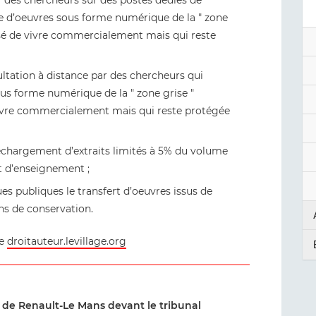
r des chercheurs sur des postes dédiés de
e d’oeuvres sous forme numérique de la " zone
essé de vivre commercialement mais qui reste
ultation à distance par des chercheurs qui
ous forme numérique de la " zone grise "
 vivre commercialement mais qui reste protégée
échargement d’extraits limités à 5% du volume
t d’enseignement ;
es publiques le transfert d’oeuvres issus de
ns de conservation.
te
droitauteur.levillage.org
 de Renault-Le Mans devant le tribunal