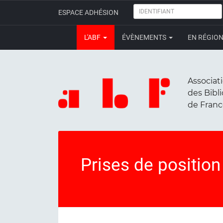
IDENTIFIANT
ESPACE ADHÉSION
L'ABF
ÉVÈNEMENTS
EN RÉGIO
Associat
des Bibl
de Fran
Prises de position