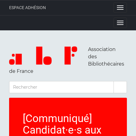
ESPACE ADHÉSION
Toggle
navigati
Toggle
navigati
Association
des
Bibliothécaires
de France
RECHERCHER
[Communiqué]
Candidat·e·s aux