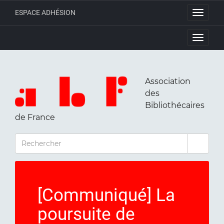
ESPACE ADHÉSION
Toggle
navigati
Toggle
navigati
Association
des
Bibliothécaires
de France
RECHERCHER
[Communiqué] La
poursuite de